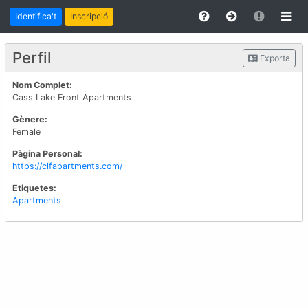
Identifica't
Inscripció
Perfil
Exporta
Nom Complet:
Cass Lake Front Apartments
Gènere:
Female
Pàgina Personal:
https://clfapartments.com/
Etiquetes:
Apartments