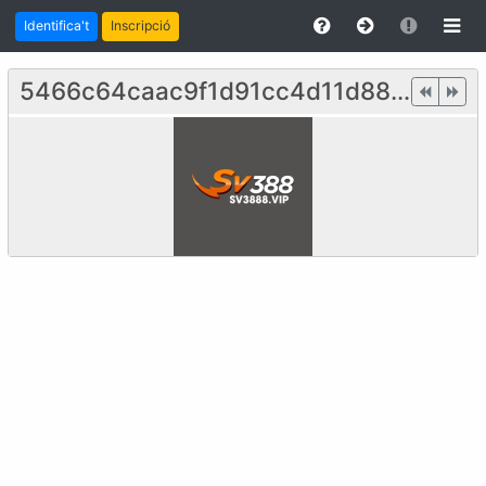
Identifica't
Inscripció
5466c64caac9f1d91cc4d11d886574ca-128.png