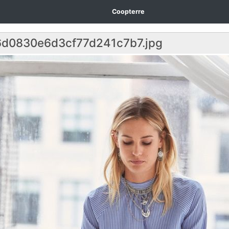
Coopterre
d0830e6d3cf77d241c7b7.jpg