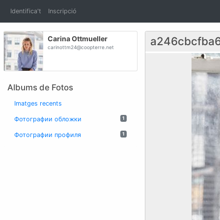
Identifica't
Inscripció
Carina Ottmueller
a246cbcfba6
carinottm24@coopterre.net
Albums de Fotos
Imatges recents
Фотографии обложки
1
Фотографии профиля
1