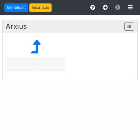
Identifica't
Inscripció
Arxius
..