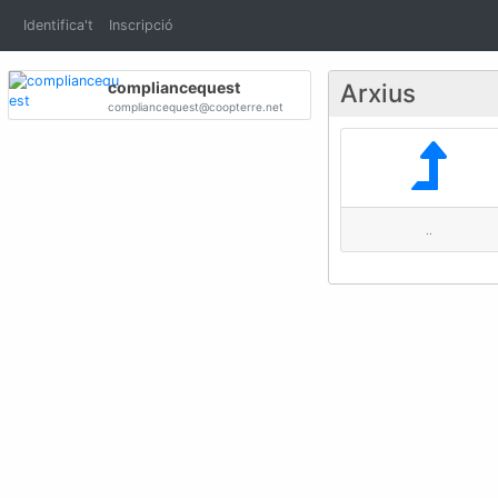
Identifica't
Inscripció
compliancequest
Arxius
compliancequest@coopterre.net
..