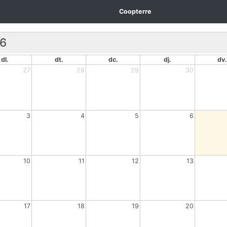
Coopterre
26
dl.
dt.
dc.
dj.
dv.
27
28
29
30
3
4
5
6
10
11
12
13
17
18
19
20