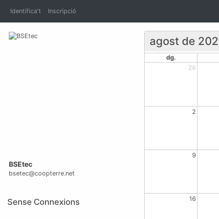
Identifica't
Inscripció
agost de 20
dg.
26
2
9
BSEtec
bsetec@coopterre.net
16
Sense Connexions